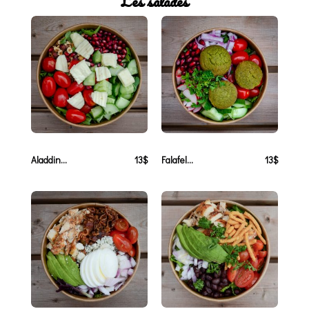
Les salades
Aladdin...
13$
Falafel...
13$