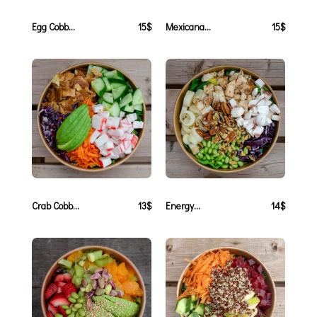
Egg Cobb...
15$
Mexicana...
15$
Crab Cobb...
13$
Energy...
14$