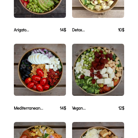
Arigato...
14$
Detox...
10$
Mediterranean...
14$
Vegan...
12$