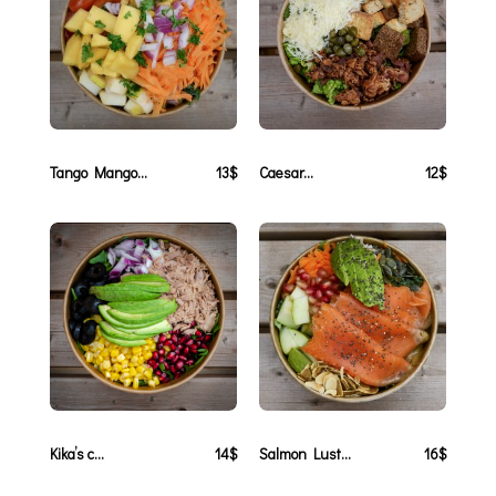
Tango Mango...
13$
Caesar...
12$
Kika’s c...
14$
Salmon Lust...
16$